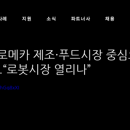
사례
지원
소식
파트너사
채용
뉴로메카 제조·푸드시장 중심
...“로봇시장 열리나”
khGq8xXI