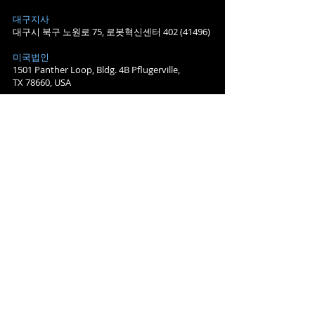
대구지사
대구시 북구 노원로 75, 로봇혁신센터 402 ​(41496)
​미국법인
1501 Panther Loop, Bldg. 4B Pflugerville,
TX 78660, USA
베트남법인
Room 03-07, Level 3, Tower 1,
OneHub Saigon, Plot C1-2, D1 Street, Saigon
Hi-Tech Park, Tan Phu Ward, District 9, Ho Chi
Minh City, Vietnam
중국법인
3F, Building 2, No. 82 Xindudong Road,
Yancheng Echonomic and Technological
Development Zone, Jiangsu province, China
KRC항저우
509, 5F, Building 2, Jiqiren Xiaozhen,
​No. 389 Hongxing Road, Xiaoshan District
Economic Development Zone, Hangzhou City,
Zhejiang province, China