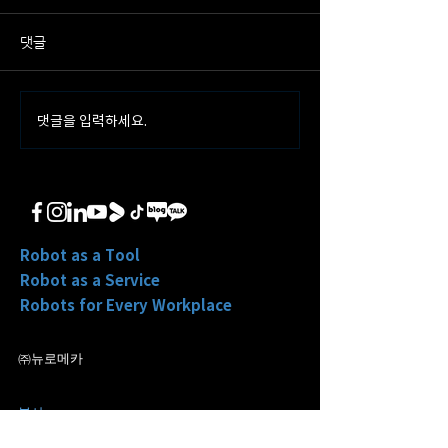
댓글
댓글을 입력하세요.
뉴로메카-삼성물산, 차세대
뉴로메카, 'WFT C
스마트 빌딩 구축 업무협약
2026' 최고상 수
체결
Robot as a Tool
Robot as a Service
Robots for Every Workplace
㈜뉴로메카
본사
서울특별시 성동구 아차산로
78 (04782)