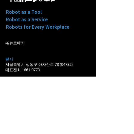
Robot as a Tool
Robot as a Service
Robots for Every Workplace
㈜뉴로메카
본사
서울특별시 성동구 아차산로
78 (04782)
대표전화
1661-0773
​영업
sales@neuromeka.com
마케팅/홍보
pr@neuromeka.com
​포항지사
경북 포항시 북구 흥해읍 죽천리
698-2 (37948)
대구지사
대구시 북구 노원로 75, 로봇혁신센터 402 ​(41496)
​미국법인