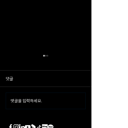
댓글
댓글을 입력하세요.
뉴로메카, AI 기반 무정전 활
뉴로메카, 강원랜
선작업 무인화 로봇 개발과
룸에 'AI 로봇 자
제 선정
구축