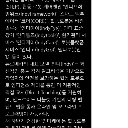
(STEP), 협동 로봇 제어엔진 ‘인디프레
임워크(IndyFramework)’, 스마트 액추
에이터 ‘코어(CORE)’, 협동로봇용 비전 
솔루션 ‘인디아이(IndyEye)’, 인디 표준
장치 ‘인디툴즈(Indytools)’, 원격관리 서
비스 ‘인디케어(IndyCare)’, 로봇플랫폼 
서비스 ‘인디고(IndyGo)’, 델타로봇인 
‘D’ 등이 있다.
뉴로메카의 대표 모델 ‘인디(Indy)’는 혁
신적인 충돌 감지 알고리즘을 기반으로 
작업자의 안전을 보장하는 협동 로봇으
로 임피던스 제어를 통한 더 직관적인 
직접 교시(Direct Teaching)를 지원하
며, 안드로이드 타블렛 기반의 티칭 펜
던트 앱을 통해 온라인 및 오프라인 프
로그래밍이 가능하다.
해 하반기 런칭한 ‘인디케어‘는 협동로봇