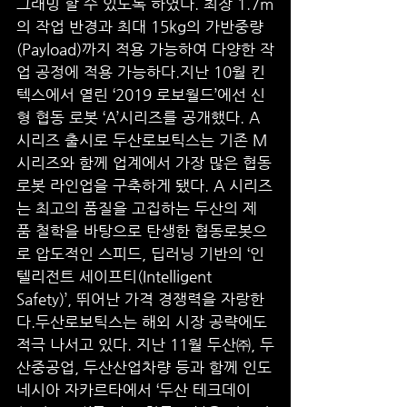
그래밍 할 수 있도록 하였다. 최장 1.7m
의 작업 반경과 최대 15kg의 가반중량
(Payload)까지 적용 가능하여 다양한 작
업 공정에 적용 가능하다.지난 10월 킨
텍스에서 열린 ‘2019 로보월드’에선 신
형 협동 로봇 ‘A’시리즈를 공개했다. A 
시리즈 출시로 두산로보틱스는 기존 M 
시리즈와 함께 업계에서 가장 많은 협동
로봇 라인업을 구축하게 됐다. A 시리즈
는 최고의 품질을 고집하는 두산의 제
품 철학을 바탕으로 탄생한 협동로봇으
로 압도적인 스피드, 딥러닝 기반의 ‘인
텔리전트 세이프티(Intelligent 
Safety)’, 뛰어난 가격 경쟁력을 자랑한
다.두산로보틱스는 해외 시장 공략에도 
적극 나서고 있다. 지난 11월 두산㈜, 두
산중공업, 두산산업차량 등과 함께 인도
네시아 자카르타에서 ‘두산 테크데이