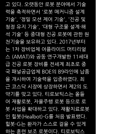
고 있다. 오랫동안 로봇 분야에서 기술
력을 축적하면서 '로봇 메커니즘 설계 
기술', '정밀 모션 제어 기술', '진공 및 
청정 유지 기술', '대형 구조물 설계·해
석 기술' 등 중대형 진공 로봇에 관한 원
천기술을 보유하고 있다. 2017년부터
는 1차 장비업체 어플라이드 머티리얼
스 (AMAT)와 공동 연구개발한 11세대
급 진공 로봇 장비를 전세계 최초로 중
국 패널공급업체 BOE의 B9라인에 납품
을 개시하여 기술력을 입증하였다. 최
근 코스닥 시장에 상장하면서 제2의 도
약기를 맞고 있다. 티로보틱스는 올들
어 재활로봇, 자율주행 로봇 등으로 로
봇 사업을 확대하고 있다. 재활치료로봇
인 힐봇(Healbot)-G를 처음 발표했다. 
힐봇-G는 환자가 스스로 걸을 수 있게 
하는 훈련 보조 로봇이다. 티로보틱스