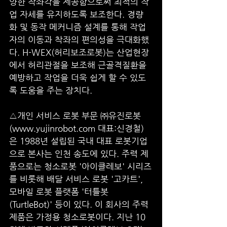
양한 착좌각을 제공함으로써 최적의 작
업 자세를 유지하도록 보조한다. 경량
화 및 동작 메커니즘 설계를 통해 작업
자의 이동과 착좌의 편의성을 극대화했
다. H-WEX(허리보조로봇)는 산업현장
에서 허리관절을 보조해 근골격질환을 
예방하고 작업을 더욱 쉽게 할 수 있도
록 도움을 주는 장치다. 
△개인 서비스 로봇 부문 ㈜유진로봇
(www.yujinrobot.com 대표:신경철)
은 1988년 설립된 국내 대표 로봇기업
으로 본사는 인천 송도에 있다. 주력 제
품으로는 청소로봇 '아이클레보' 시리즈
를 비롯해 배달 서비스 로봇 '고카트', 
모바일 로봇 플랫폼 '터틀봇
(TurtleBot)' 등이 있다. 이 회사의 주력 
제품은 가정용 청소로봇이다. 지난 10