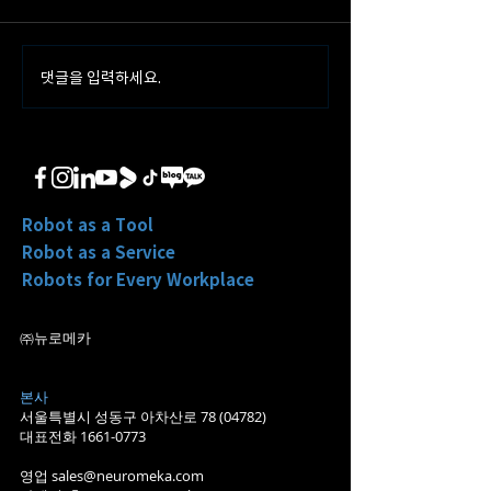
댓글을 입력하세요.
뉴로메카, AI 기반 무정전 활
뉴로메카, 강원랜
선작업 무인화 로봇 개발과
룸에 'AI 로봇 자
제 선정
구축
Robot as a Tool
Robot as a Service
Robots for Every Workplace
㈜뉴로메카
본사
서울특별시 성동구 아차산로
78 (04782)
대표전화
1661-0773
​영업
sales@neuromeka.com