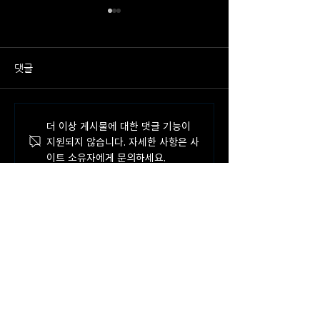
댓글
뉴로메카, AI 기반 무정전 활
뉴로메카, 강원랜
더 이상 게시물에 대한 댓글 기능이
선작업 무인화 로봇 개발과
룸에 'AI 로봇 자
지원되지 않습니다. 자세한 사항은 사
제 선정
구축
이트 소유자에게 문의하세요.
Robot as a Tool
Robot as a Service
Robots for Every Workplace