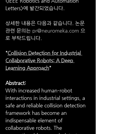
<IEEE Robotics and Automation 
Letters>에 발간되었습니다.
상세한 내용은 다음과 같습니다. 논문 
관련 문의는 
pr@neuromeka.com
 으
로 부탁드립니다.
"
Collision Detection for Industrial 
Collaborative Robots: A Deep 
Learning Approach
"
Abstract:
With increased human–robot 
interactions in industrial settings, a 
safe and reliable collision detection 
framework has become an 
indispensable element of 
collaborative robots. The 