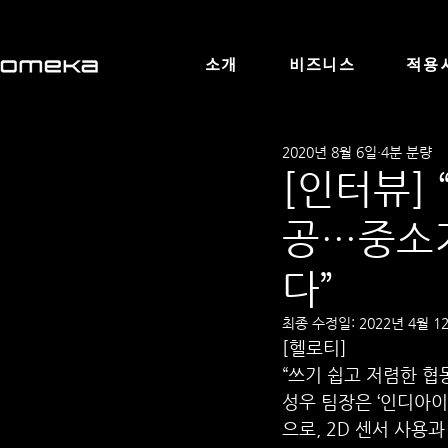
소개
비즈니스
적용
2020년 8월 6일
4분 분량
[인터뷰]
공…중소기
다”
최종 수정일:
2022년 4월 1
[헬로티]
“쓰기 쉽고 저렴한 
성우 팀장은 ‘인디아이(
으로, 2D 센서 사용