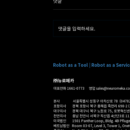
댓글
댓글을 입력하세요.
뉴로메카, 디아이씨 자동차 기
어 가공 자동화 설비 공급사 선
정
Robot as a Tool |
Robot as a Servic
㈜뉴로메카
대표전화 1661-0773
영업
sales@neuromeka.c
본사
서울특별시 성동구 아차산로 78 (04782
포항지사
경북 포항시 북구 흥해읍 죽천리 698-2 (3
대구지사
경북 대구시
북구 노원로 75, 로봇혁신센터 
천안지사
충남 천안시 서북구 직산읍 4산단3로 111 
미국법인
1501 Panther Loop, Bldg. 4B Pfluger
베트남법인
Room 03-07, Level 3, Tower 1, OneHu