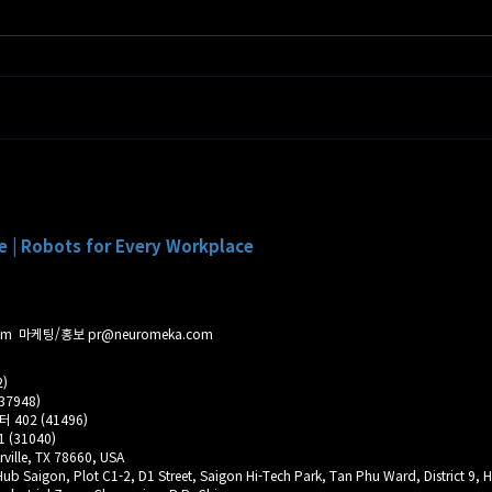
뉴로메카-삼성물산, 차세대 스
뉴로메
마트 빌딩 구축 업무협약 체결
최고
e |
Robots for Every Workplace
om
마케팅/홍보
pr@neuromeka.com
)
7948)
402 (41496)
(31040)
ville, TX 78660, USA
b Saigon, Plot C1-2, D1 Street, Saigon Hi-Tech Park, Tan Phu Ward, District 9, H