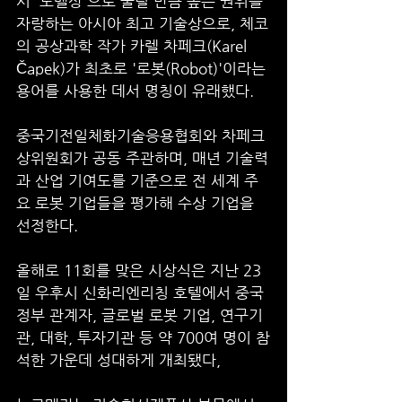
서 '노벨상'으로 불릴 만큼 높은 권위를 
자랑하는 아시아 최고 기술상으로, 체코
의 공상과학 작가 카렐 차페크(Karel 
Čapek)가 최초로 '로봇(Robot)'이라는 
용어를 사용한 데서 명칭이 유래했다. 
중국기전일체화기술응용협회와 차페크
상위원회가 공동 주관하며, 매년 기술력
과 산업 기여도를 기준으로 전 세계 주
요 로봇 기업들을 평가해 수상 기업을 
선정한다.
올해로 11회를 맞은 시상식은 지난 23
일 우후시 신화리엔리칭 호텔에서 중국 
정부 관계자, 글로벌 로봇 기업, 연구기
관, 대학, 투자기관 등 약 700여 명이 참
석한 가운데 성대하게 개최됐다, 