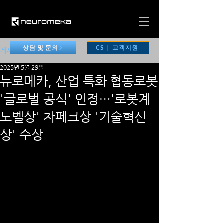
CS | 고객지원
상담 및 문의
게시물
2025년 5월 29일
뉴로메카, 산업 특화 협동로봇
'글로벌 공식' 인정…'로봇계
노벨상' 차페크상 '기술혁신
상' 수상