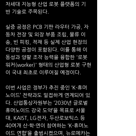
차세대 지능형 산업 로봇 플랫폼의 기
반 기술로 주목된다.
실증 공정은 PCB 기판 라우터 가공, 자
동차 전장 및 외장 부품 조립, 물류 이
송, 빈 피킹, 적재 등 실제 산업 현장의 
다양한 공정이 포함된다. 이를 통해 이
동성과 양팔 조작 능력을 융합한 '로봇 
워커(worker)' 형태의 산업형 로봇 구현
이 국내 최초로 이루어질 예정이다.
이번 사업은 정부가 추진 중인 ‘K-휴머
노이드’ 전략과도 밀접하게 연계되어 있
다. 산업통상자원부는 ‘2030년 글로벌 
휴머노이드 강국 도약’을 목표로 서울
대, KAIST, LG전자, 두산로보틱스 등 
40여개 산·학·연이 참여하는 ‘K-휴머노
이드 연합’을 출범시켰으며, 뉴로메카는 