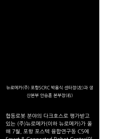
뉴로메카(주) 포항SCRC 박용식 센터장(左)과 생
산본부 안승훈 본부장(右)
협동로봇 분야의 다크호스로 평가받고 
있는 (주)뉴로메카(이하 뉴로메카)가 올
해 7월, 포항 포스텍 융합연구동 C5에 
Smart & Connected Robot Center(이