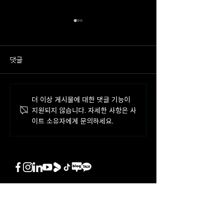
댓글
뉴로메카, AI 기반 무정전 활
뉴로메카, 강원랜
더 이상 게시물에 대한 댓글 기능이
선작업 무인화 로봇 개발과
룸에 'AI 로봇 자
지원되지 않습니다. 자세한 사항은 사
제 선정
구축
이트 소유자에게 문의하세요.
Robot as a Tool
Robot as a Service
Robots for Every Workplace