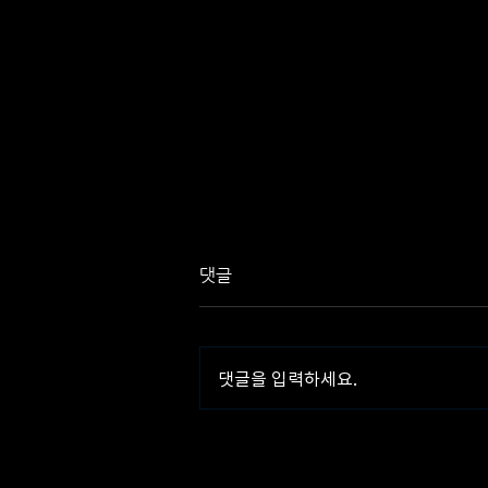
댓글
댓글을 입력하세요.
뉴로메카, 포스코 전기강판 시
험편 가공 로봇 자동화 솔루션
공개