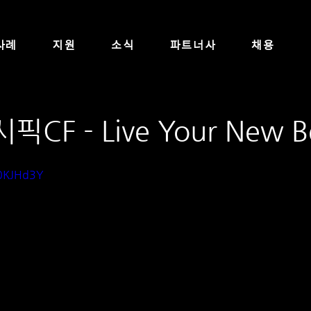
사례
지원
소식
파트너사
채용
F - Live Your New B
00KJHd3Y