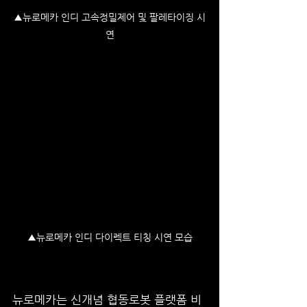
▲뉴로메카 인디 고속정밀제어 및 팔레타이징 시
연
▲뉴로메카 인디 다이렉트 티칭 시연 모습
뉴로메카는 신개념 협동로봇 플랫폼 비