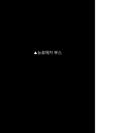
▲뉴로메카 부스